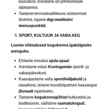
kaasatust, elavdame eri põlvkondade
läbikäimist.
Toetame terviseteadlikkuse süsteemset
tõstmist, rajame
digi-meditsiini
teenuspunktid.
SPORT, KULTUUR JA VABA AEG
Loome võimalused kogukonna igakülgseks
arenguks.
Ehitame moodsa
ujula-spaa!
Arendame edasi
Kuningamäe
spordi- ja
vabaajakeskust.
Kaasajastame valla
spordiväljakuid
ja
staadione, leiame koostööpartneri kaasaegse
jõusaali
rajamiseks.
Toetame
kogukonnapõhist
kultuurielu ja
traditsioone, säilitame
raamatukogud
,