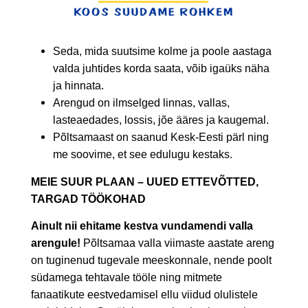
Seda, mida suutsime kolme ja poole aastaga
valda juhtides korda saata, võib igaüks näha
ja hinnata.
Arengud on ilmselged linnas, vallas,
lasteaedades, lossis, jõe ääres ja kaugemal.
Põltsamaast on saanud Kesk-Eesti pärl ning
me soovime, et see edulugu kestaks.
MEIE SUUR PLAAN – UUED ETTEVÕTTED,
TARGAD TÖÖKOHAD
Ainult nii ehitame kestva vundamendi valla
arengule!
Põltsamaa valla viimaste aastate areng
on tuginenud tugevale meeskonnale, nende poolt
südamega tehtavale tööle ning mitmete
fanaatikute eestvedamisel ellu viidud olulistele