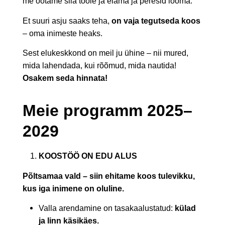
me ootame siia tööle ja elama ja peresid looma.
Et suuri asju saaks teha,
on vaja tegutseda koos
– oma inimeste heaks.
Sest elukeskkond on meil ju ühine – nii mured,
mida lahendada, kui rõõmud, mida nautida!
Osakem seda hinnata!
Meie programm 2025–
2029
KOOSTÖÖ ON EDU ALUS
Põltsamaa vald – siin ehitame koos tulevikku,
kus iga inimene on oluline.
Valla arendamine on tasakaalustatud:
külad
ja linn käsikäes.