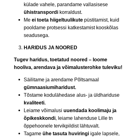
külade vahele, parandame vallasisese
ühistranspordi
korraldust.
Me
ei toeta hiigeltuulikute
püstitamist, kuid
pooldame protsessi katkestamist kooskõlas
seadusega.
HARIDUS JA NOORED
Tugev haridus, toetatud noored – loome
hooliva, arendava ja võimalusterohke tuleviku!
Säilitame ja arendame Põltsamaal
gümnaasiumiharidust.
Tõstame kodulähedase alus- ja üldhariduse
kvaliteeti.
Leiame võimalusi
uuendada koolimaju ja
õpikeskkondi
, leiame lahenduse Lille tn
õppehoonele tervikpildist lähtuvalt.
Tagame
ühe tasuta huviringi
igale lapsele,