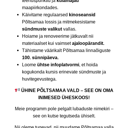
teenuspunktid ja
külamajad
maapiirkondades.
Käivitame regulaarsed
kinoseansid
Põltsamaa lossis ja mitmekesistame
sündmuste valikut
vallas.
Hoiame ja renoveerime jätkuvalt nii
materiaalset kui vaimset
ajaloopärandit.
Tähistame väärikalt Põltsamaa linnaõiguste
100. sünnipäeva.
Loome
ühtse infoplatvormi
,
et hoida
kogukonda kursis erinevate sündmuste ja
huvitegevustega.
ÜHINE PÕLTSAMAA VALD – SEE ON OMA
INIMESED ÜHESKOOS!
Meie programm pole pelgalt lubaduste nimekiri –
see on kutse tegutseda ühiselt.
Nii oleme tugevad, nii muudame Põltsamaa valla