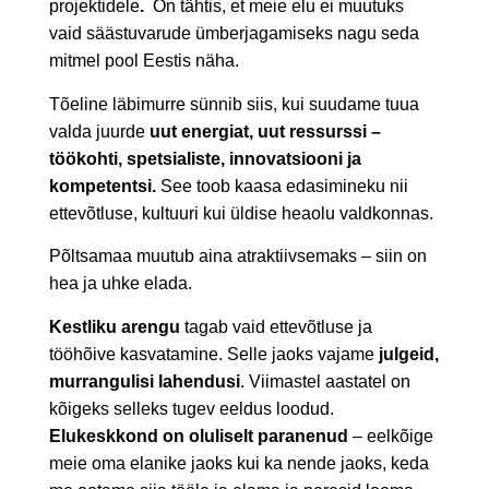
projektidele
.
On tähtis, et meie elu ei muutuks
vaid säästuvarude ümberjagamiseks nagu seda
mitmel pool Eestis näha.
Tõeline läbimurre sünnib siis, kui suudame tuua
valda juurde
uut energiat, uut ressurssi –
töökohti, spetsialiste, innovatsiooni ja
kompetentsi.
See toob kaasa edasimineku nii
ettevõtluse, kultuuri kui üldise heaolu valdkonnas.
Põltsamaa muutub aina atraktiivsemaks
–
siin on
hea ja uhke elada.
Kestliku arengu
tagab vaid ettevõtluse ja
tööhõive kasvatamine. Selle jaoks vajame
julgeid,
murrangulisi lahendusi
. Viimastel aastatel on
kõigeks selleks tugev eeldus loodud.
Elukeskkond on oluliselt paranenud
– eelkõige
meie oma elanike jaoks kui ka nende jaoks, keda