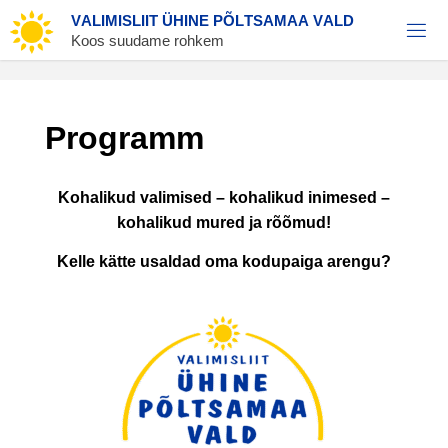
Skip
V
A
L
I
M
I
S
L
I
I
T
Ü
H
I
N
E
P
Õ
L
T
S
A
M
A
A
V
A
L
D
to
Koos suudame rohkem
content
Programm
Kohalikud valimised – kohalikud inimesed –
kohalikud mured ja rõõmud!
Kelle kätte usaldad oma kodupaiga arengu?