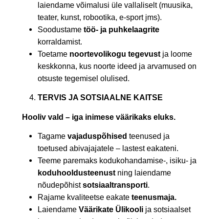
laiendame võimalusi üle vallaliselt (muusika,
teater, kunst, robootika, e-sport jms).
Soodustame
töö- ja puhkelaagrite
korraldamist.
Toetame
noortevolikogu tegevust
ja loome
keskkonna, kus noorte ideed ja arvamused on
otsuste tegemisel olulised.
TERVIS JA SOTSIAALNE KAITSE
Hooliv vald – iga inimese väärikaks eluks.
Tagame
vajaduspõhised
teenused ja
toetused abivajajatele – lastest eakateni.
Teeme paremaks kodukohandamise-, isiku- ja
koduhooldusteenust
ning laiendame
nõudepõhist
sotsiaaltransporti
.
Rajame kvaliteetse eakate
teenusmaja.
Laiendame
Väärikate Ülikooli
ja sotsiaalset