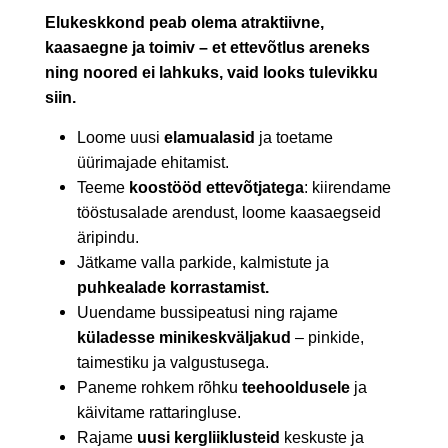
Elukeskkond peab olema atraktiivne,
kaasaegne ja toimiv – et ettevõtlus areneks
ning noored ei lahkuks, vaid looks tulevikku
siin.
Loome uusi
elamualasid
ja toetame
üürimajade ehitamist.
Teeme
koostööd ettevõtjatega
: kiirendame
tööstusalade arendust, loome kaasaegseid
äripindu.
Jätkame valla parkide, kalmistute ja
puhkealade korrastamist.
Uuendame bussipeatusi ning rajame
küladesse minikeskväljakud
– pinkide,
taimestiku ja valgustusega.
Paneme rohkem rõhku
teehooldusele
ja
käivitame rattaringluse.
Rajame
uusi kergliiklusteid
keskuste ja