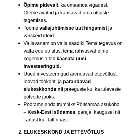
Õpime pidevalt
, ka omaenda vigadest.
Oleme avatud ja kaasavad oma otsuste
tegemises.
Toome
vallajuhtimisse uut hingamist
ja
värskeid ideid.
Vallavanem on valla saadik! Tema tegevus on
valla eduloo alus, tema rahvusvaheline
kogemus aitab
kaasata uusi
investeeringuid.
Uued investeeringud arendavad ettevõtlust,
loovad töökohti ja
parandavad
elukeskkonda nii
praeguste kui ka tulevaste
põlvede jaoks.
Pöörame enda trumbiks Põltsamaa asukoha
–
Kesk-Eesti südames
, parajal kaugusel nii
Tartust kui Tallinnast.
ELUKESKKOND JA ETTEVÕTLUS